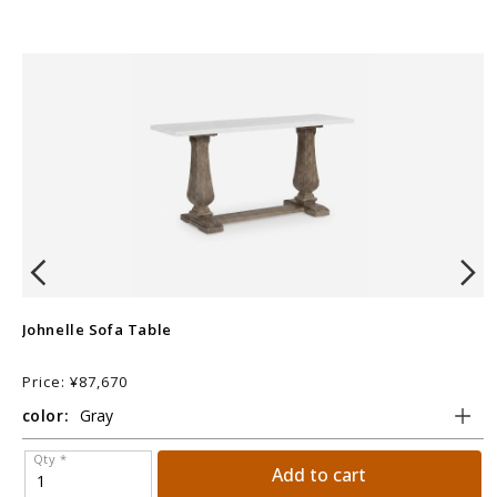
Johnelle Sofa Table
N
Price: ¥87,670
P
color:
c
Qty *
Add to cart