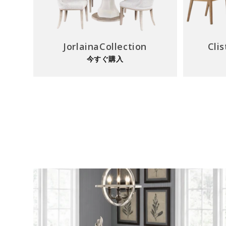
JorlainaCollection
Clis
今すぐ購入