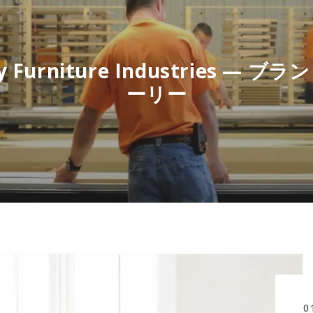
ey Furniture Industries — ブ
ーリー
0