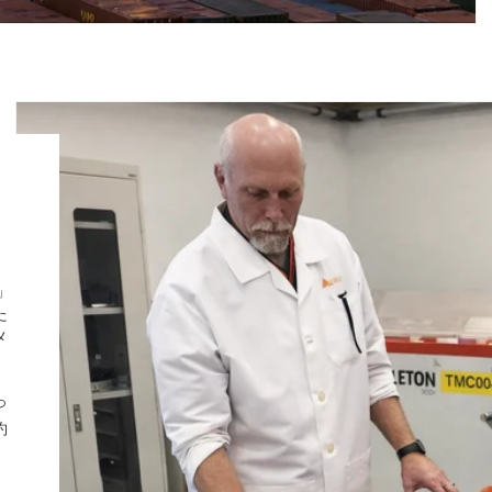
」
た
メ
っ
約