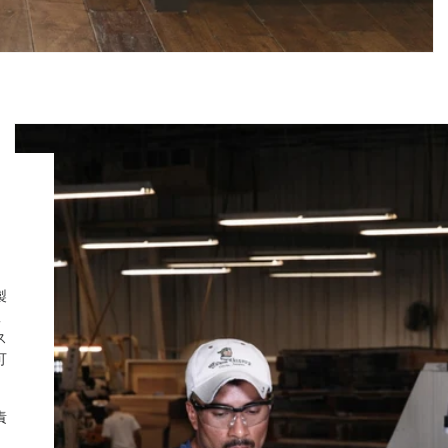
製
工
ス
可
責