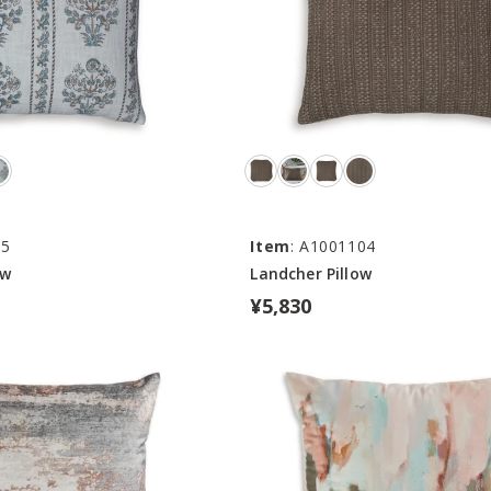
05
Item
: A1001104
ow
Landcher Pillow
¥5,830