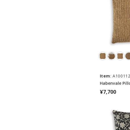
Item
: A10011
Habenvale Pil
¥7,700