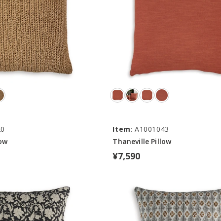
20
Item
: A1001043
low
Thaneville Pillow
¥7,590