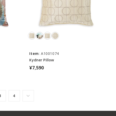
Item
: A1001074
Kydner Pillow
¥7,590
3
4