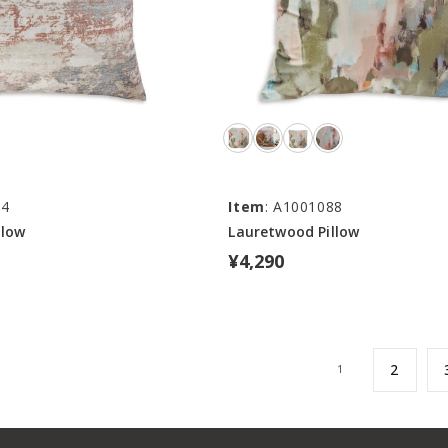
94
Item
: A1001088
llow
Lauretwood Pillow
¥4,290
2
1