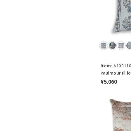
Item
: A10011
Paulmour Pill
¥5,060