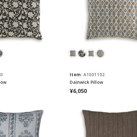
00
Item
: A1001102
low
Dainwick Pillow
¥6,050