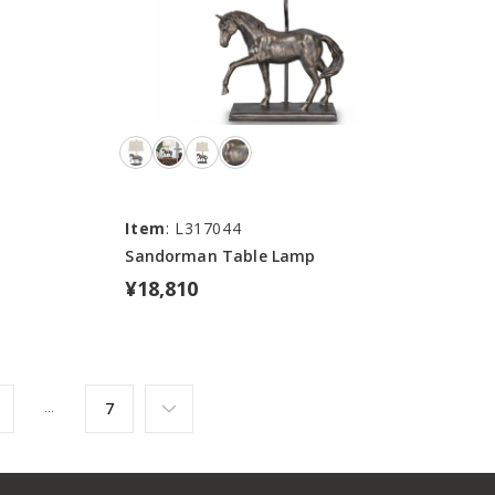
Item
: L317044
Sandorman Table Lamp
¥18,810
7
…