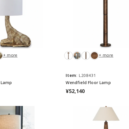
+ more
+ more
4
Item
: L208431
e Lamp
Wendfield Floor Lamp
¥52,140