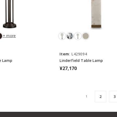
+ more
4
Item
: L429094
e Lamp
Linderfield Table Lamp
¥27,170
2
3
1