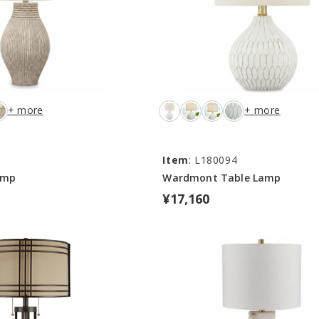
+ more
+ more
4
Item
: L180094
amp
Wardmont Table Lamp
¥17,160