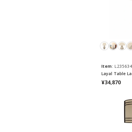
Item
: L23563
Layal Table L
¥34,870