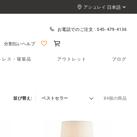
アシュレイ
お電話でのご注文 :
045-479-4136
カート
分割払い
ヘルプ
トレス・寝装品
アウトレット
ブログ
並び替え:
84個の商品