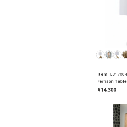
Item
: L31700
Ferrison Tabl
¥14,300