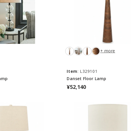
+ more
4
Item
: L329101
Lamp
Danset Floor Lamp
¥52,140