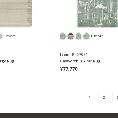
+ more
+ more
1
Item
: R407091
rge Rug
Cayworth 8' x 10' Rug
¥77,770
2
1