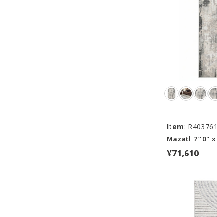
Item
: R40376
Mazatl 7'10" x
¥71,610