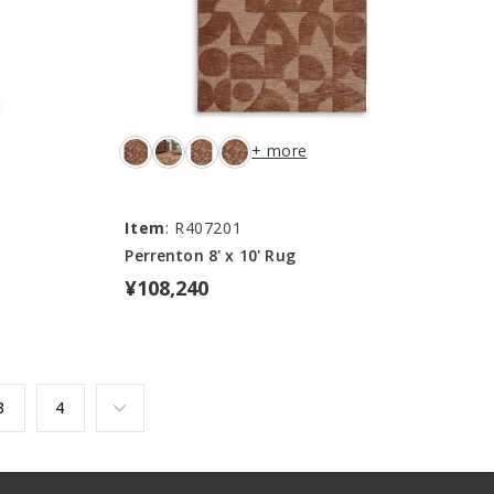
+ more
Item
: R407201
Perrenton 8' x 10' Rug
¥108,240
3
4