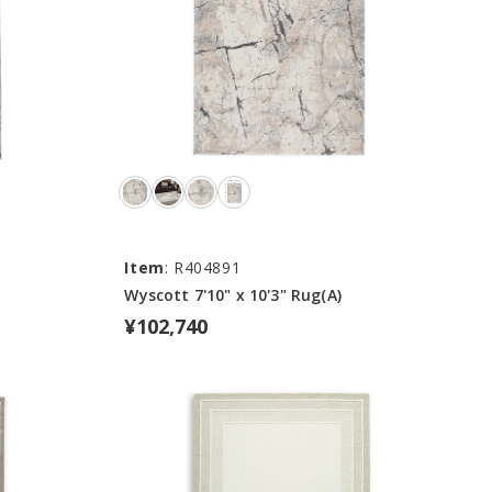
Item
: R404891
Wyscott 7'10" x 10'3" Rug(A)
¥102,740