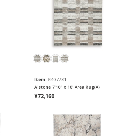
Item
: R407731
Alstone 7'10" x 10' Area Rug(A)
¥72,160