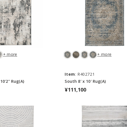
+ more
+ more
1
Item
: R402721
 10'2" Rug(A)
South 8' x 10' Rug(A)
¥111,100