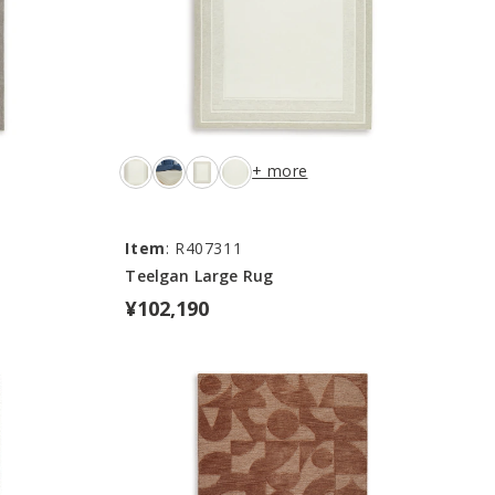
+ more
Item
: R407311
Teelgan Large Rug
¥102,190