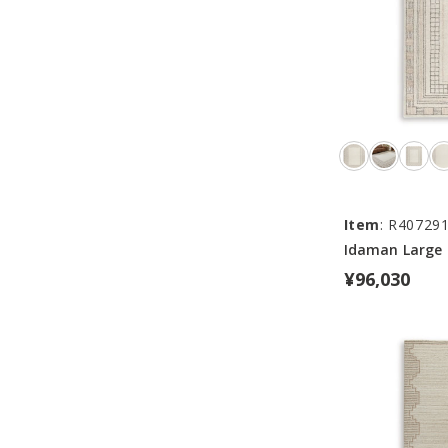
Item
: R40729
Idaman Large
¥96,030