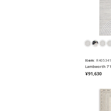
Item
: R40534
Lambworth 7'10
¥91,630