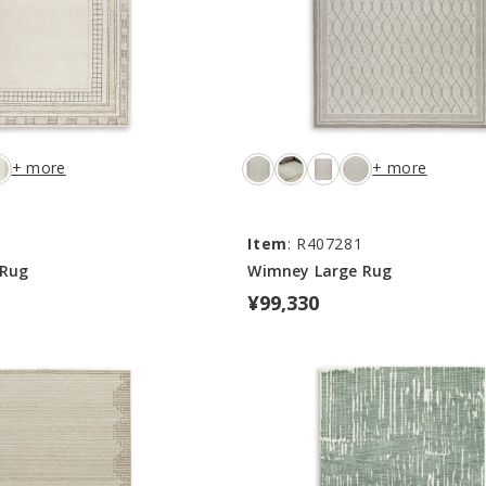
+ more
+ more
1
Item
: R407281
 Rug
Wimney Large Rug
¥99,330