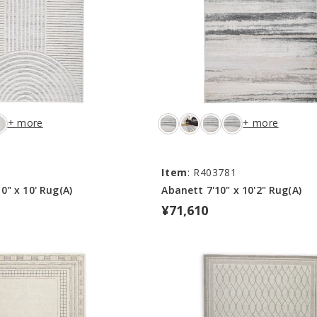
+ more
+ more
1
Item
: R403781
" x 10' Rug(A)
Abanett 7'10" x 10'2" Rug(A)
¥71,610