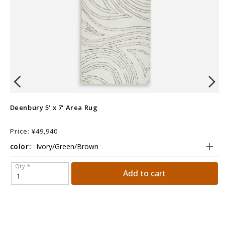
Deenbury 5' x 7' Area Rug
D
Price: ¥49,940
P
color:
c
Qty *
Add to cart