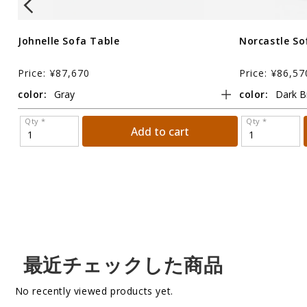
Johnelle Sofa Table
Norcastle So
Price: ¥87,670
Price: ¥86,57
color:
color:
Qty *
Qty *
Add to cart
最近チェックした商品
No recently viewed products yet.