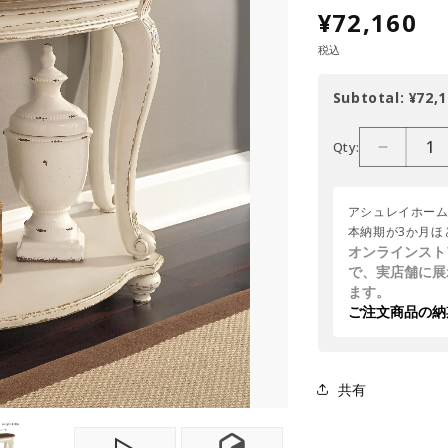
¥72,160
税込
Subtotal:
¥72,1
Qty:
アシュレイホー
本納期が3か月ほ
オンラインスト
で、実店舗に展
ます。
ご注文商品の納
共有