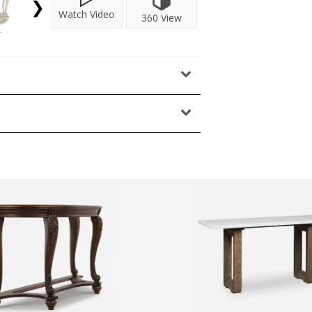
❯
Watch Video
360 View