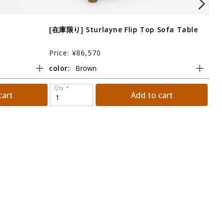
[在庫限り] Sturlayne Flip Top Sofa Table
Luz
Price: ¥86,570
Pri
color:
col
Qty *
Qt
cart
Add to cart