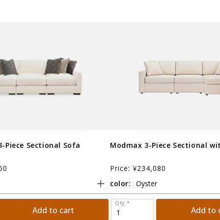
3-Piece Sectional Sofa
Modmax 3-Piece Sectional wi
60
Price: ¥234,080
color:
Qty *
Add to cart
Add to 