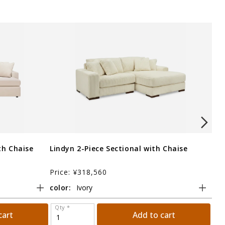
th Chaise
Lindyn 2-Piece Sectional with Chaise
Eli
Cha
Price: ¥318,560
Pri
color:
col
Qty *
Qt
cart
Add to cart