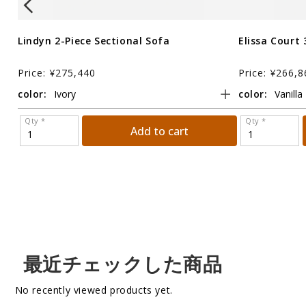
Lindyn 2-Piece Sectional Sofa
Elissa Court 
Price: ¥275,440
Price: ¥266,8
color:
color:
Qty *
Qty *
Add to cart
最近チェックした商品
No recently viewed products yet.