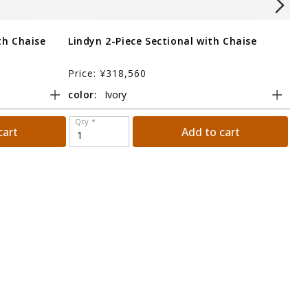
th Chaise
Lindyn 2-Piece Sectional with Chaise
Eli
Cha
Price: ¥318,560
Pri
color:
col
Qty *
Qt
cart
Add to cart