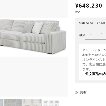
¥648,230
税込
Subtotal:
¥648,
Qty:
アシュレイホー
本納期が3か月ほ
オンラインスト
で、実店舗に展
ます。
ご注文商品の納
共有