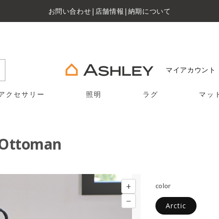
お問い合わせ
|
店舗情報
|
納期について
マイアカウント
アクセサリー
照明
ラグ
マッ
 Ottoman
+
color
−
Arctic