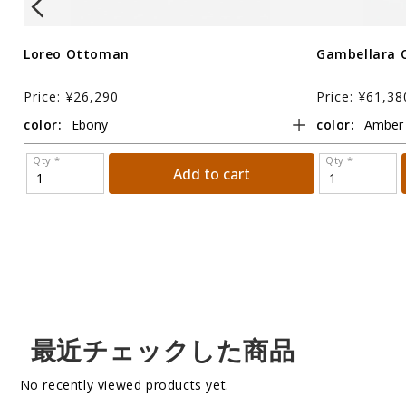
Loreo Ottoman
Gambellara
Price: ¥26,290
Price: ¥61,38
color:
color:
Qty *
Qty *
Add to cart
最近チェックした商品
No recently viewed products yet.