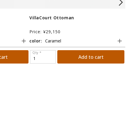
VillaCourt Ottoman
Ivo
Price: ¥29,150
Pri
color:
col
Qty *
Qt
cart
Add to cart