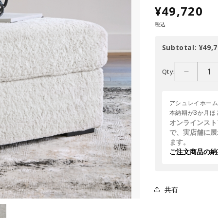
¥49,720
税込
Subtotal:
¥49,7
Qty:
アシュレイホー
本納期が3か月ほ
オンラインスト
で、実店舗に展
ます。
ご注文商品の納
共有