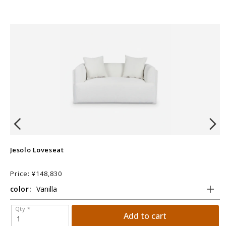
Jesolo Loveseat
M
Price: ¥148,830
P
color:
c
Qty *
Add to cart