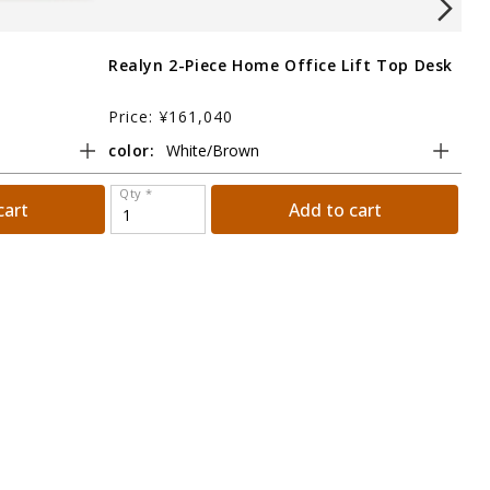
Realyn 2-Piece Home Office Lift Top Desk
Roa
Price: ¥161,040
Pri
color:
col
Qty *
Qt
cart
Add to cart