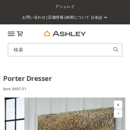
アシュレイ
お問い合わせ
|
店舗情報
|
納期について
カート
検索
Porter Dresser
Item :B697-31
+
−