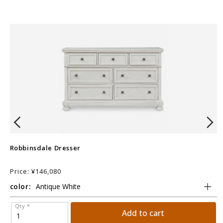
Robbinsdale Dresser
V
Price: ¥146,080
P
color:
c
Qty *
Add to cart