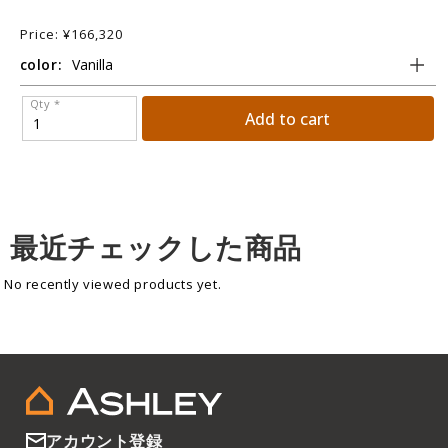
Price: ¥166,320
P
color:
c
Qty *
Add to cart
最近チェックした商品
No recently viewed products yet.
アカウント登録