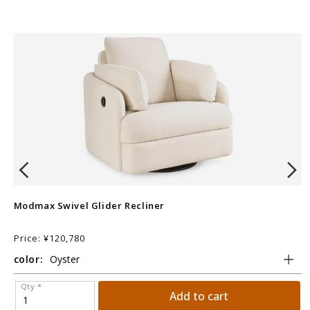
Modmax Swivel Glider Recliner
M
Price: ¥120,780
P
color:
c
Qty *
Add to cart