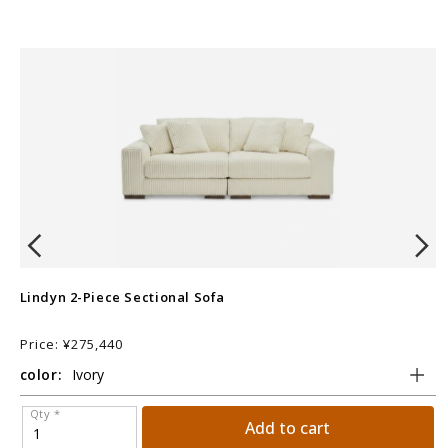
Lindyn 2-Piece Sectional Sofa
E
Price: ¥275,440
P
color:
c
Qty *
Add to cart