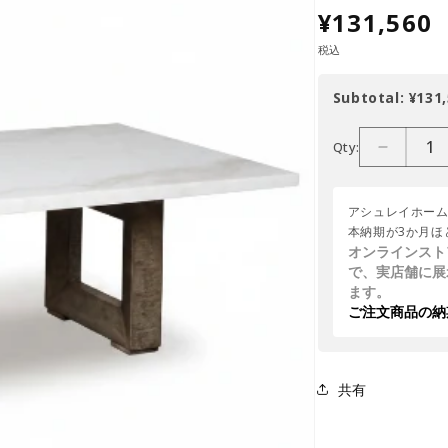
¥131,560
税込
Subtotal:
¥131,
Qty:
アシュレイホー
本納期が3か月ほ
オンラインスト
で、実店舗に展
ます。
ご注文商品の納
共有