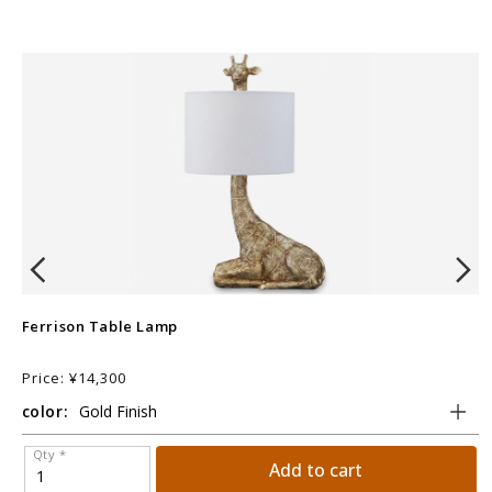
Ferrison Table Lamp
V
Price: ¥14,300
P
color:
c
Qty *
Add to cart