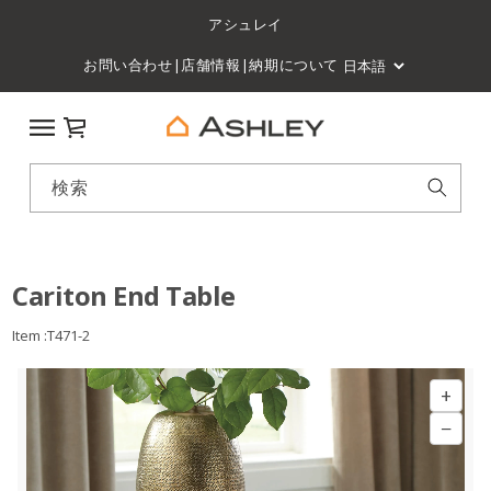
アシュレイ
お問い合わせ
|
店舗情報
|
納期について
カート
検索
Cariton End Table
Item :T471-2
+
−