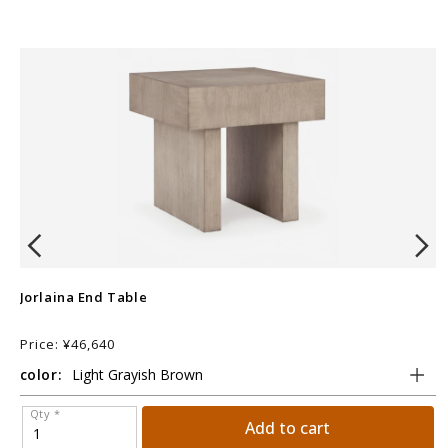
Jorlaina End Table
B
Price: ¥46,640
P
color:
c
Qty *
Add to cart