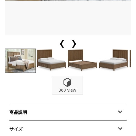
❮
❯
360 View
商品説明
サイズ