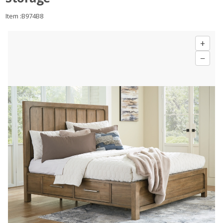
Item :B974B8
+
−