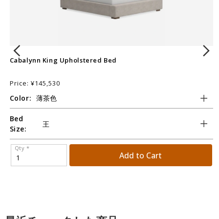
Cabalynn King Upholstered Bed
N
Price: ¥145,530
P
Color:
C
Bed
S
Size:
Qty *
Add to Cart