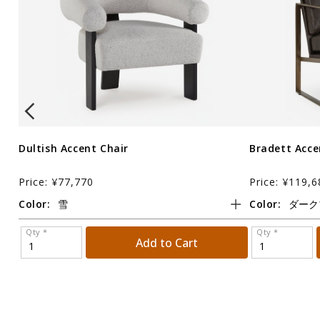
Dultish Accent Chair
Bradett Acce
Price: ¥77,770
Price: ¥119,6
Color:
Color:
Qty *
Qty *
Add to Cart