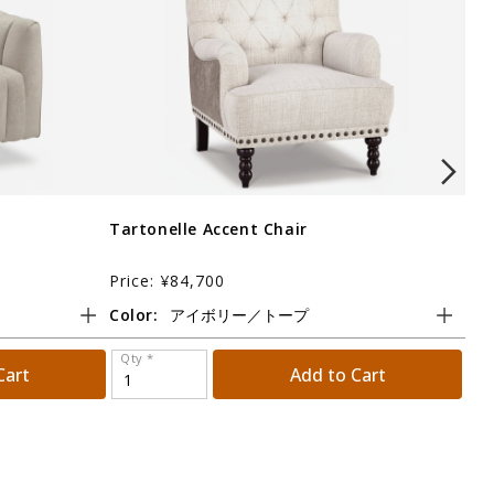
Tartonelle Accent Chair
Sea
Price: ¥84,700
Pri
Color:
Col
Qty *
Qt
Cart
Add to Cart