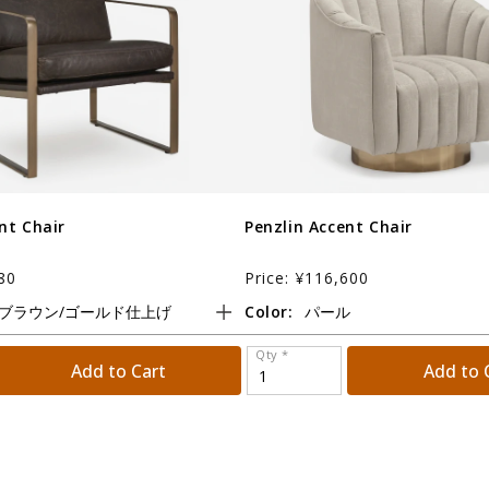
nt Chair
Penzlin Accent Chair
80
Price: ¥116,600
Color:
Qty *
Add to Cart
Add to 